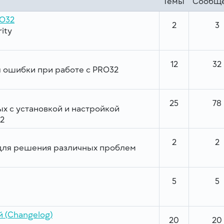
Темы
Сообщ
RO32
2
3
ity
12
32
 ошибки при работе с PRO32
25
78
х с установкой и настройкой
2
2
2
для решения различных проблем
5
5
 (Changelog)
20
20