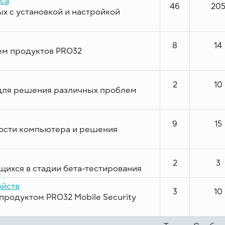
уса
46
20
х с установкой и настройкой
8
14
ем продуктов PRO32
2
10
для решения различных проблем
9
15
ости компьютера и решения
2
3
ихся в стадии бета-тестирования
ойств
3
10
продуктом PRO32 Mobile Security