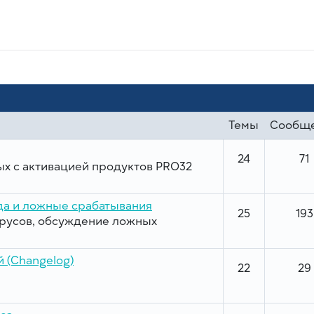
Темы
Сообщ
24
71
х с активацией продуктов PRO32
а и ложные срабатывания
25
193
ирусов, обсуждение ложных
 (Changelog)
22
29