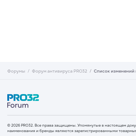
Форумы
Форум антивируса PRO32
Список изменений 
© 2026 PRO32. Все права защищены. Упомянутые в настоящем док
наименования и бренды являются зарегистрированными товарны