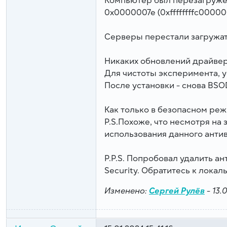
Компьютер был перезагруже
0x0000007e (0xffffffffc000000
Серверы перестали загружат
Никаких обновлений драйверо
Для чистоты эксперимента, у
После установки - снова BSO
Как только в безопасном реж
P.S.Похоже, что несмотря на
использования данного анти
P.P.S. Попробовал удалить а
Security. Обратитесь к локал
Изменено:
Сергей Рулёв
-
13.