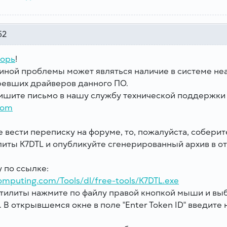
52
горь
!
ной проблемы может являться наличие в системе не
аревших драйверов данного ПО.
ишите письмо в нашу службу технической поддержки
com
е вести переписку на форуме, то, пожалуйста, собери
иты K7DTL и опубликуйте сгенерированный архив в от
 по ссылке:
computing.com/Tools/dl/free-tools/K7DTL.exe
утилиты нажмите по файлу правой кнопкой мыши и выб
. В открывшемся окне в поле "Enter Token ID" введит