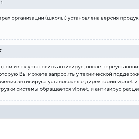
21
рах организации (школы) установлена версия продукта
7
дном из пк установить антивирус, после переустановит
оторую Вы можете запросить у технической поддержк
чения антивируса установочные директории vipnet и пр
грузки системы обращается vipnet, и антивирус расцен