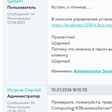
System
Кстати, о птичках.....
Пользователь
Сообщений:
14
Регистрация:
В консоли управления устан
01.09.2023
http://localhost:7070/k7biz/ins
Прэлестно!
Шарман!
Потому что именно в таком в
клиенту
Шарман!
Изменено:
Administrator Sys
Исаков Сергей
10.01.2024 18:10:39
Администратор
Проверьте, пожалуйста, прави
Сообщений:
59
Регистрация:
Computing\K7BusinessServer\S
01.06.2023